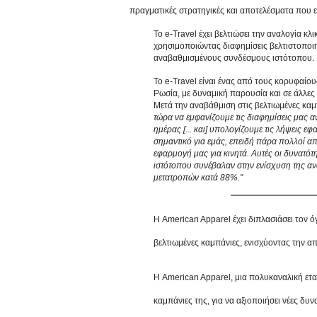
πραγματικές στρατηγικές και αποτελέσματα που ε
Το e-Travel έχει βελτιώσει την αναλογία 
χρησιμοποιώντας διαφημίσεις βελτιστοποιη
αναβαθμισμένους συνδέσμους ιστότοπου.
Το e-Travel είναι ένας από τους κορυφαίο
Ρωσία, με δυναμική παρουσία και σε άλλες
Μετά την αναβάθμιση στις βελτιωμένες καμ
τώρα να εμφανίζουμε τις διαφημίσεις μας 
ημέρας [... και] υπολογίζουμε τις λήψεις
σημαντικό για εμάς, επειδή πάρα πολλοί α
εφαρμογή μας για κινητά. Αυτές οι δυνατ
ιστότοπου συνέβαλαν στην ενίσχυση της α
μετατροπών κατά 88%."
Η American Apparel έχει διπλασιάσει τον 
βελτιωμένες καμπάνιες, ενισχύοντας την 
Η American Apparel, μια πολυκαναλική ετα
καμπάνιες της, για να αξιοποιήσει νέες δυ