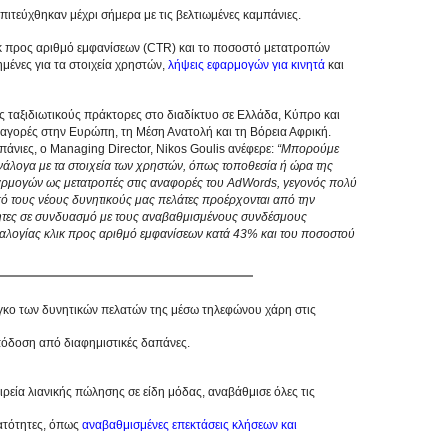
πιτεύχθηκαν μέχρι σήμερα με τις βελτιωμένες καμπάνιες.
κλικ προς αριθμό εμφανίσεων (CTR) και το ποσοστό μετατροπών
μένες για τα στοιχεία χρηστών,
λήψεις εφαρμογών για κινητά
και
υς ταξιδιωτικούς πράκτορες στο διαδίκτυο σε Ελλάδα, Κύπρο και
 αγορές στην Ευρώπη, τη Μέση Ανατολή και τη Βόρεια Αφρική.
πάνιες, ο Managing Director, Nikos Goulis ανέφερε:
“Μπορούμε
ανάλογα με τα στοιχεία των χρηστών, όπως τοποθεσία ή ώρα της
 εφαρμογών ως μετατροπές στις αναφορές του AdWords, γεγονός πολύ
πό τους νέους δυνητικούς μας πελάτες προέρχονται από την
ότητες σε συνδυασμό με τους αναβαθμισμένους συνδέσμους
ναλογίας κλικ προς αριθμό εμφανίσεων κατά 43% και του ποσοστού
όγκο των δυνητικών πελατών της μέσω τηλεφώνου χάρη στις
απόδοση από διαφημιστικές δαπάνες.
ιρεία λιανικής πώλησης σε είδη μόδας, αναβάθμισε όλες τις
νατότητες, όπως
αναβαθμισμένες επεκτάσεις κλήσεων και