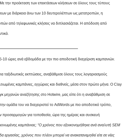
 Με την προέκταση των επεκτάσεων κλήσεων σε όλους τους τύπους
εων με διάρκεια άνω των 10 δευτερολέπτων ως μετατροπών, η
ροπών από τηλεφωνικές κλήσεις να διπλασιάζεται. Η απόδοση από
ντικά.
5-10 ώρες ανά εβδομάδα με την πιο αποδοτική διαχείριση καμπανιών.
ια ταξιδιωτικές εκπτώσεις, αναβάθμισε όλους τους λογαριασμούς
ιωμένες καμπάνιες, εγχώριες και διεθνείς, μέσα στον πρώτο μήνα. Ο Clay
γκ μηχανών αναζήτησης στο Hotwire, μας είπε ότι η αναβάθμιση σε
την ομάδα του να διαχειριστεί το AdWords με πιο αποδοτικό τρόπο,
ών προσαρμογών για τοποθεσία, ώρα της ημέρας και συσκευή
εμονωμένης καμπάνιας:
“Ο χρόνος που εξοικονομήθηκε ανά αναλυτή SEM
δα εργασίας, χρόνος που πλέον μπορεί να ανακατανεμηθεί είτε σε νέες