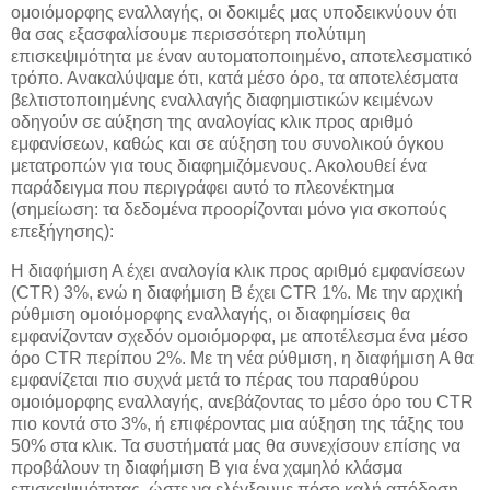
ομοιόμορφης εναλλαγής, οι δοκιμές μας υποδεικνύουν ότι
θα σας εξασφαλίσουμε περισσότερη πολύτιμη
επισκεψιμότητα με έναν αυτοματοποιημένο, αποτελεσματικό
τρόπο. Ανακαλύψαμε ότι, κατά μέσο όρο, τα αποτελέσματα
βελτιστοποιημένης εναλλαγής διαφημιστικών κειμένων
οδηγούν σε αύξηση της αναλογίας κλικ προς αριθμό
εμφανίσεων, καθώς και σε αύξηση του συνολικού όγκου
μετατροπών για τους διαφημιζόμενους. Ακολουθεί ένα
παράδειγμα που περιγράφει αυτό το πλεονέκτημα
(σημείωση: τα δεδομένα προορίζονται μόνο για σκοπούς
επεξήγησης):
Η διαφήμιση Α έχει αναλογία κλικ προς αριθμό εμφανίσεων
(CTR) 3%, ενώ η διαφήμιση Β έχει CTR 1%. Με την αρχική
ρύθμιση ομοιόμορφης εναλλαγής, οι διαφημίσεις θα
εμφανίζονταν σχεδόν ομοιόμορφα, με αποτέλεσμα ένα μέσο
όρο CTR περίπου 2%. Με τη νέα ρύθμιση, η διαφήμιση Α θα
εμφανίζεται πιο συχνά μετά το πέρας του παραθύρου
ομοιόμορφης εναλλαγής, ανεβάζοντας το μέσο όρο του CTR
πιο κοντά στο 3%, ή επιφέροντας μια αύξηση της τάξης του
50% στα κλικ. Τα συστήματά μας θα συνεχίσουν επίσης να
προβάλουν τη διαφήμιση Β για ένα χαμηλό κλάσμα
επισκεψιμότητας, ώστε να ελέγξουμε πόσο καλή απόδοση