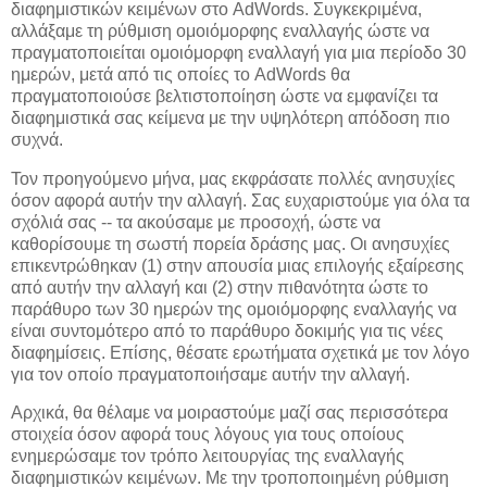
διαφημιστικών κειμένων στο AdWords. Συγκεκριμένα,
αλλάξαμε τη ρύθμιση ομοιόμορφης εναλλαγής ώστε να
πραγματοποιείται ομοιόμορφη εναλλαγή για μια περίοδο 30
ημερών, μετά από τις οποίες το AdWords θα
πραγματοποιούσε βελτιστοποίηση ώστε να εμφανίζει τα
διαφημιστικά σας κείμενα με την υψηλότερη απόδοση πιο
συχνά.
Τον προηγούμενο μήνα, μας εκφράσατε πολλές ανησυχίες
όσον αφορά αυτήν την αλλαγή. Σας ευχαριστούμε για όλα τα
σχόλιά σας -- τα ακούσαμε με προσοχή, ώστε να
καθορίσουμε τη σωστή πορεία δράσης μας. Οι ανησυχίες
επικεντρώθηκαν (1) στην απουσία μιας επιλογής εξαίρεσης
από αυτήν την αλλαγή και (2) στην πιθανότητα ώστε το
παράθυρο των 30 ημερών της ομοιόμορφης εναλλαγής να
είναι συντομότερο από το παράθυρο δοκιμής για τις νέες
διαφημίσεις. Επίσης, θέσατε ερωτήματα σχετικά με τον λόγο
για τον οποίο πραγματοποιήσαμε αυτήν την αλλαγή.
Αρχικά, θα θέλαμε να μοιραστούμε μαζί σας περισσότερα
στοιχεία όσον αφορά τους λόγους για τους οποίους
ενημερώσαμε τον τρόπο λειτουργίας της εναλλαγής
διαφημιστικών κειμένων. Με την τροποποιημένη ρύθμιση