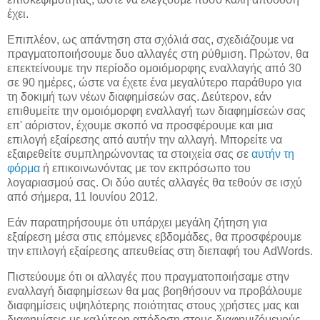
έχει.
Επιπλέον, ως απάντηση στα σχόλιά σας, σχεδιάζουμε να
πραγματοποιήσουμε δυο αλλαγές στη ρύθμιση. Πρώτον, θα
επεκτείνουμε την περίοδο ομοιόμορφης εναλλαγής από 30
σε 90 ημέρες, ώστε να έχετε ένα μεγαλύτερο παράθυρο για
τη δοκιμή των νέων διαφημίσεών σας. Δεύτερον, εάν
επιθυμείτε την ομοιόμορφη εναλλαγή των διαφημίσεών σας
επ' αόριστον, έχουμε σκοπό να προσφέρουμε και μια
επιλογή εξαίρεσης από αυτήν την αλλαγή. Μπορείτε να
εξαιρεθείτε συμπληρώνοντας τα στοιχεία σας σε
αυτήν τη
φόρμα
ή επικοινωνόντας με τον εκπρόσωπο του
λογαριασμού σας. Οι δύο αυτές αλλαγές θα τεθούν σε ισχύ
από σήμερα, 11 Ιουνίου 2012.
Εάν παρατηρήσουμε ότι υπάρχει μεγάλη ζήτηση για
εξαίρεση μέσα στις επόμενες εβδομάδες, θα προσφέρουμε
την επιλογή εξαίρεσης απευθείας στη διεπαφή του AdWords.
Πιστεύουμε ότι οι αλλαγές που πραγματοποιήσαμε στην
εναλλαγή διαφημίσεων θα μας βοηθήσουν να προβάλουμε
διαφημίσεις υψηλότερης ποιότητας στους χρήστες μας και
διαφημίσεις με καλύτερη απόδοση στους διαφημιζόμενούς