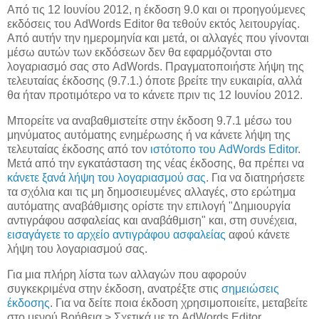
Από τις 12 Ιουνίου 2012, η έκδοση 9.0 και οι προηγούμενες
εκδόσεις του AdWords Editor θα τεθούν εκτός λειτουργίας.
Από αυτήν την ημερομηνία και μετά, οι αλλαγές που γίνονται
μέσω αυτών των εκδόσεων δεν θα εφαρμόζονται στο
λογαριασμό σας στο AdWords. Πραγματοποιήστε λήψη της
τελευταίας έκδοσης (9.7.1.) όποτε βρείτε την ευκαιρία, αλλά
θα ήταν προτιμότερο να το κάνετε πριν τις 12 Ιουνίου 2012.
Μπορείτε να αναβαθμιστείτε στην έκδοση 9.7.1 μέσω του
μηνύματος αυτόματης ενημέρωσης ή να κάνετε λήψη της
τελευταίας έκδοσης από τον
ιστότοπο του AdWords Editor
.
Μετά από την εγκατάσταση της νέας έκδοσης, θα πρέπει να
κάνετε ξανά λήψη του λογαριασμού σας
. Για να διατηρήσετε
τα σχόλια και τις μη δημοσιευμένες αλλαγές, στο ερώτημα
αυτόματης αναβάθμισης ορίστε την επιλογή "Δημιουργία
αντιγράφου ασφαλείας και αναβάθμιση" και, στη συνέχεια,
εισαγάγετε το αρχείο αντιγράφου ασφαλείας
αφού κάνετε
λήψη του λογαριασμού σας.
Για μια πλήρη λίστα των αλλαγών που αφορούν
συγκεκριμένα στην έκδοση, ανατρέξτε στις
σημειώσεις
έκδοσης
. Για να δείτε ποια έκδοση χρησιμοποιείτε, μεταβείτε
στο μενού Βοήθεια > Σχετικά με το AdWords Editor.