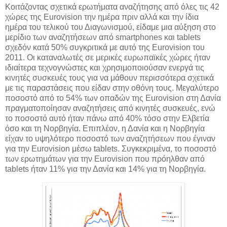
Κοιτάζοντας σχετικά ερωτήματα αναζήτησης από όλες τις 42
χώρες της Eurovision την ημέρα πριν αλλά και την ίδια
ημέρα του τελικού του Διαγωνισμού, είδαμε μια αύξηση στο
μερίδιο των αναζητήσεων από smartphones και tablets
σχεδόν κατά 50% συγκριτικά με αυτό της Eurovision του
2011. Οι καταναλωτές σε μερικές ευρωπαϊκές χώρες ήταν
ιδιαίτερα τεχνογνώστες και χρησιμοποιούσαν ενεργά τις
κινητές συσκευές τους για να μάθουν περισσότερα σχετικά
με τις παραστάσεις που είδαν στην οθόνη τους. Μεγαλύτερο
ποσοστό από το 54% των οπαδών της Eurovision στη Δανία
πραγματοποίησαν αναζητήσεις από κινητές συσκευές, ενώ
το ποσοστό αυτό ήταν πάνω από 40% τόσο στην Ελβετία
όσο και τη Νορβηγία. Επιπλέον, η Δανία και η Νορβηγία
είχαν το υψηλότερο ποσοστό των αναζητήσεων που έγιναν
για την Eurovision μέσω tablets. Συγκεκριμένα, το ποσοστό
των ερωτημάτων για την Eurovision που πρόηλθαν από
tablets ήταν 11% για την Δανία και 14% για τη Νορβηγία.