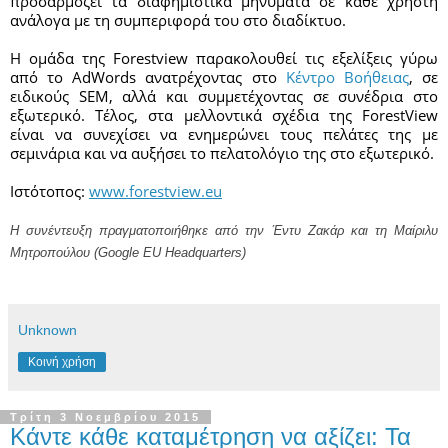
προσαρμόζει τα διαφημιστικά μηνύματα σε κάθε χρήστη 
ανάλογα με τη συμπεριφορά του στο διαδίκτυο. 
Η ομάδα της Forestview παρακολουθεί τις εξελίξεις γύρω 
από το AdWords ανατρέχοντας στο 
Κέντρο Βοήθειας
, σε 
ειδικούς SEM, αλλά και συμμετέχοντας σε συνέδρια στο 
εξωτερικό. Τέλος, στα μελλοντικά σχέδια της ForestView 
είναι να συνεχίσει να ενημερώνει τους πελάτες της με 
σεμινάρια και να αυξήσει το πελατολόγιο της στο εξωτερικό. 
Ιστότοπος: 
www.forestview.eu
Η συνέντευξη πραγματοποιήθηκε από την
Έντυ Ζακάρ
και
τη
Μαίριλυ
Μητροπούλου
(Google EU Headquarters)
Unknown
Κοινή χρήση
Τρίτη 3 Νοεμβρίου 2015
Κάντε κάθε καταμέτρηση να αξίζει: Τα