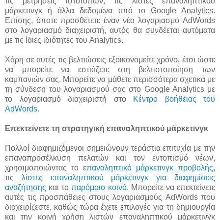
τις μετρήσεις ιστότοπων, τις λίστες επαναληπτικού
μάρκετινγκ ή άλλα δεδομένα από το Google Analytics.
Επίσης, όποτε προσθέτετε έναν νέο λογαριασμό AdWords
στο λογαριασμό διαχειριστή, αυτός θα συνδέεται αυτόματα
με τις ίδιες ιδιότητες του Analytics.
Χάρη σε αυτές τις βελτιώσεις εξοικονομείτε χρόνο, έτσι ώστε
να μπορείτε να εστιάζετε στη βελτιστοποίηση των
καμπανιών σας. Μπορείτε να μάθετε περισσότερα σχετικά με
τη σύνδεση του λογαριασμού σας στο Google Analytics με
το λογαριασμό διαχειριστή στο
Κέντρο βοήθειας του
AdWords.
Επεκτείνετε τη στρατηγική επαναληπτικού μάρκετινγκ
Πολλοί διαφημιζόμενοι σημειώνουν τεράστια επιτυχία με την
επαναπροσέλκυση πελατών και τον εντοπισμό νέων,
χρησιμοποιώντας το ε
παναληπτικό μάρκετινγκ προβολής,
τις
λίστες επαναληπτικού μάρκετινγκ για διαφημίσεις
αναζήτησης
και το
παρόμοιο κοινό
. Μπορείτε να επεκτείνετε
αυτές τις προσπάθειες στους λογαριασμούς AdWords που
διαχειρίζεστε, καθώς τώρα έχετε επιλογές για τη δημιουργία
και την κοινή χρήση λιστών επαναληπτικού μάρκετινγκ