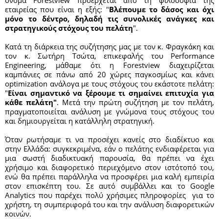
όνομα Forestview προέρχεται από τη φιλοσοφία της 
εταιρείας που είναι η εξής: "
Βλέπουμε το δάσος και όχι 
μόνο το δέντρο, δηλαδή τις συνολικές ανάγκες και 
στρατηγικούς στόχους του πελάτη
".
Κατά τη διάρκεια της συζήτησης μας με τον κ. Φραγκάκη και 
τον κ. Σωτήρη Τσώτα, επικεφαλής του Performance 
Engineering, μάθαμε ότι η Forestview διαχειρίζεται 
καμπάνιες σε πάνω από 20 χώρες παγκοσμίως και κάνει 
optimization ανάλογα με τους στόχους του εκάστοτε πελάτη: 
"
Είναι σημαντικό να ξέρουμε τι σημαίνει επιτυχία για 
κάθε πελάτη"
. Μετά την πρώτη συζήτηση με τον πελάτη, 
πραγματοποιείται ανάλυση με γνώμονα τους στόχους του 
και δημιουργείται η κατάλληλη στρατηγική. 
Όταν ρωτήσαμε τι να προσέχει κανείς στο διαδίκτυο και 
στην Ελλάδα: συγκεκριμένα, εάν ο πελάτης ενδιαφέρεται για 
μια σωστή διαδικτυακή παρουσία, θα πρέπει να έχει 
χρήσιμο και διαφορετικό περιεχόμενο στον ιστότοπό του, 
ενώ θα πρέπει παράλληλα να προσφέρει μια καλή εμπειρία 
στον επισκέπτη του. Σε αυτό συμβάλλει και το Google 
Analytics που παρέχει πολύ χρήσιμες πληροφορίες  για το 
χρήστη, τη συμπεριφορά του και την ανάλυση διαφορετικών 
κοινών.