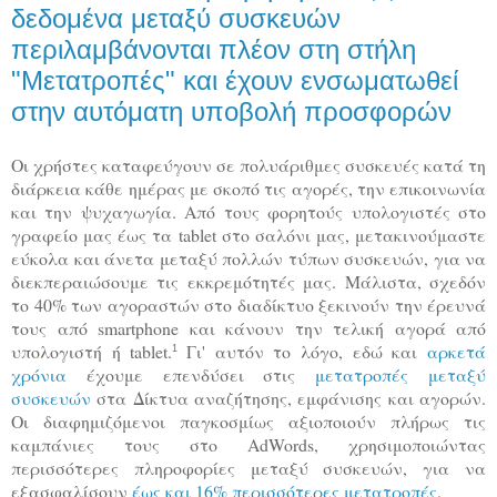
δεδομένα μεταξύ συσκευών
περιλαμβάνονται πλέον στη στήλη
"Μετατροπές" και έχουν ενσωματωθεί
στην αυτόματη υποβολή προσφορών
Οι χρήστες καταφεύγουν σε πολυάριθμες συσκευές κατά τη
διάρκεια κάθε ημέρας με σκοπό τις αγορές, την επικοινωνία
και την ψυχαγωγία. Από τους φορητούς υπολογιστές στο
γραφείο μας έως τα tablet στο σαλόνι μας, μετακινούμαστε
εύκολα και άνετα μεταξύ πολλών τύπων συσκευών, για να
διεκπεραιώσουμε τις εκκρεμότητές μας. Μάλιστα, σχεδόν
το 40% των αγοραστών στο διαδίκτυο ξεκινούν την έρευνά
τους από smartphone και κάνουν την τελική αγορά από
υπολογιστή ή tablet.
Γι' αυτόν το λόγο, εδώ και
αρκετά
1 
χρόνια
έχουμε επενδύσει στις
μετατροπές μεταξύ
συσκευών
στα Δίκτυα αναζήτησης, εμφάνισης και αγορών.
Οι διαφημιζόμενοι παγκοσμίως αξιοποιούν πλήρως τις
καμπάνιες τους στο AdWords, χρησιμοποιώντας
περισσότερες πληροφορίες μεταξύ συσκευών, για να
εξασφαλίσουν
έως και 16% περισσότερες μετατροπές
.