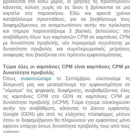
βρίσκονται στο κάτω μέρος, οι χρήστες τις προσπερνούν
κάνοντας κύλιση χωρίς να τις δουν ή βρίσκονται σε μια
καρτέλα στο παρασκήνιο. Εδώ και αρκετά χρόνια
καταβάλλουμε προσπάθειες, για να βοηθήσουμε τους
διαφημιζόμενους να αντιμετωπίσουν αυτήν την πρόκληση
και σήμερα παρουσιάζουμε 3 βασικές βελτιώσεις: την
αναβάθμιση όλων των καμπανιών CPM σε καμπάνιες CPM
με δυνατότητα προβολής, νέο περιορισμό συχνότητας με
δυνατότητα προβολής και συμπληρωματικές μετρήσεις
αναφοράς που βασίζονται στο πρότυπο εμφανισιμότητας.
Τώρα όλες οι καμπάνιες CPM είναι καμπάνιες CPM με
δυνατότητα προβολής
Όπως
ανακοινώσαμε
το Σεπτέμβριο, υλοποιούμε τη
δέσμευσή μας και μετατρέπουμε την εμφανισιμότητα σε
"νόμισμα" της ψηφιακής διαφήμισης, αναβαθμίζοντας όλες
τις καμπάνιες CPM στο GDN σε καμπάνιες CPM με
δυνατότητα προβολής (vCPM). Τώρα έχουμε ολοκληρώσει
αυτήν την αναβάθμιση, κάνοντας το Δίκτυο εμφάνισης
Google (GDN) μία από τις ελάχιστες πλατφόρμες μέσων
όπου οι διαφημιζόμενοι θα πληρώνουν για εμφανίσεις μόνο
εφόσον υπάρχει όντως δυνατότητα προβολής τους από τους
χρήστες.