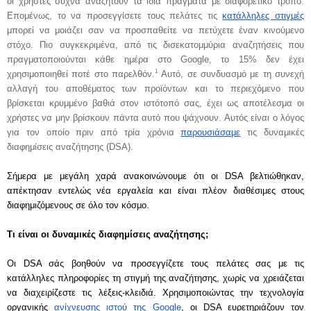
οι χρήστες συχνά αναζητούν τα ίδια πράγματα με διαφορετικό τρόπο. 
Επομένως, το να προσεγγίσετε τους πελάτες τις 
κατάλληλες στιγμές
μπορεί να μοιάζει σαν να προσπαθείτε να πετύχετε έναν κινούμενο 
στόχο. Πιο συγκεκριμένα, από τις δισεκατομμύρια αναζητήσεις που 
πραγματοποιούνται κάθε ημέρα στο Google, το 15% δεν έχει 
1
χρησιμοποιηθεί ποτέ στο παρελθόν.
Αυτό, σε συνδυασμό με τη συνεχή 
αλλαγή του αποθέματος των προϊόντων και το περιεχόμενο που 
βρίσκεται κρυμμένο βαθιά στον ιστότοπό σας, έχει ως αποτέλεσμα οι 
χρήστες να μην βρίσκουν πάντα αυτό που ψάχνουν. Αυτός είναι ο λόγος 
για τον οποίο πριν από τρία χρόνια 
παρουσιάσαμε
 τις δυναμικές 
διαφημίσεις αναζήτησης (DSA).
Σήμερα με μεγάλη χαρά ανακοινώνουμε ότι οι DSA βελτιώθηκαν, 
απέκτησαν εντελώς νέα εργαλεία και είναι πλέον διαθέσιμες στους 
διαφημιζόμενους σε όλο τον κόσμο.
Τι είναι οι δυναμικές διαφημίσεις αναζήτησης;
Οι DSA σάς βοηθούν να προσεγγίζετε τους πελάτες σας με τις 
κατάλληλες πληροφορίες τη στιγμή της αναζήτησης, χωρίς να χρειάζεται 
να διαχειρίζεστε τις λέξεις-κλειδιά. Χρησιμοποιώντας την τεχνολογία 
οργανικής 
ανίχνευσης ιστού της Google
, οι DSA ευρετηριάζουν τον 