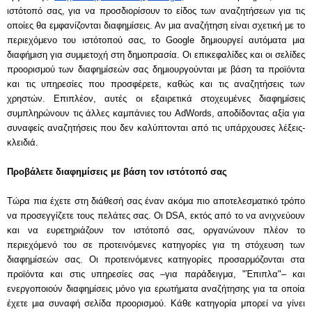
ιστότοπό σας, για να προσδιορίσουν το είδος των αναζητήσεων για τις 
οποίες θα εμφανίζονται διαφημίσεις. Αν μια αναζήτηση είναι σχετική με το 
περιεχόμενο του ιστότοπού σας, το Google δημιουργεί αυτόματα μια 
διαφήμιση για συμμετοχή στη δημοπρασία. Οι επικεφαλίδες και οι σελίδες 
προορισμού των διαφημίσεών σας δημιουργούνται με βάση τα προϊόντα 
και τις υπηρεσίες που προσφέρετε, καθώς και τις αναζητήσεις των 
χρηστών. Επιπλέον, αυτές οι εξαιρετικά στοχευμένες διαφημίσεις 
συμπληρώνουν τις άλλες καμπάνιες του AdWords, αποδίδοντας αξία για 
συναφείς αναζητήσεις που δεν καλύπτονται από τις υπάρχουσες λέξεις-
κλειδιά.
Προβάλετε διαφημίσεις με βάση τον ιστότοπό σας
Τώρα πια έχετε στη διάθεσή σας έναν ακόμα πιο αποτελεσματικό τρόπο 
να προσεγγίζετε τους πελάτες σας. Οι DSA, εκτός από το να ανιχνεύουν 
και να ευρετηριάζουν τον ιστότοπό σας, οργανώνουν πλέον το 
περιεχόμενό του σε προτεινόμενες κατηγορίες για τη στόχευση των 
διαφημίσεών σας. Οι προτεινόμενες κατηγορίες προσαρμόζονται στα 
προϊόντα και στις υπηρεσίες σας –για παράδειγμα, "Έπιπλα"– και 
ενεργοποιούν διαφημίσεις μόνο για ερωτήματα αναζήτησης για τα οποία 
έχετε μια συναφή σελίδα προορισμού. Κάθε κατηγορία μπορεί να γίνει 