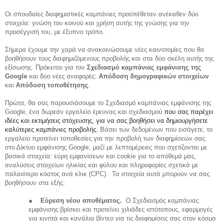
Οι σπουδαίες διαφημιστικές καμπάνιες προϋπέθεταν ανέκαθεν δύο
στοιχεία: γνώση του κοινού και χρήση αυτής της γνώσης για την
προσέγγισή του, με έξυπνο τρόπο.
Σήμερα έχουμε την χαρά να ανακοινώσουμε νέες καινοτομίες που θα
βοηθήσουν τους διαφημιζόμενους προβολής και στα δύο σκέλη αυτής της
εξίσωσης. Πρόκειται για τον
Σχεδιασμό καμπάνιας εμφάνισης της
Google
και δύο νέες αναφορές:
Απόδοση δημογραφικών στοιχείων
και
Απόδοση τοποθέτησης
.
Πρώτα, θα σας παρουσιάσουμε το Σχεδιασμό καμπάνιας εμφάνισης της
Google, ένα δωρεάν εργαλείο έρευνας και σχεδιασμού
που σας παρέχει
ιδέες και εκτιμήσεις στόχευσης, για να σας βοηθήσει να δημιουργήσετε
καλύτερες καμπάνιες προβολής.
Βάσει των δεδομένων που εισάγετε, το
εργαλείο προτείνει τοποθεσίες για την προβολή των διαφημίσεών σας
στο Δίκτυο εμφάνισης Google, μαζί με λεπτομέρειες που σχετίζονται με
βασικά στοιχεία: εύρη εμφανίσεων και cookie για το απόθεμά μας,
αναλύσεις στοιχείων ηλικίας και φύλου και πληροφορίες σχετικά με
παλαιότερο κόστος ανά κλικ (CPC). Τα στοιχεία αυτά μπορούν να σας
βοηθήσουν στα εξής:
●
Εύρεση νέου αποθέματος.
Ο Σχεδιασμός καμπάνιας
εμφάνισης βρίσκει και προτείνει χιλιάδες ιστότοπους, εφαρμογές
για κινητά και κανάλια βίντεο για τις διαφημίσεις σας στον κόσμο