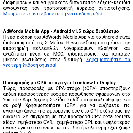
διαφημίσεων και να βρίσκετε διπλότυπες λέξεις-κλειδιά 
αγνοώντας τον τροποποιητή ευρείας αντιστοίχισης. 
Μπορείτε να κατεβάσετε τη νέα έκδοση εδώ
. 
AdWords Mobile App - Android v1.5 τώρα διαθέσιμο
Η νέα έκδοση του AdWords Mobile App για το Android είναι 
διαθέσιμη από τις 3 Μαΐου. Η νέα έκδοση επιτρέπει την 
υποστήριξη πολλαπλών λογαριασμών, πλοήγηση και 
αναζήτηση μέσα σε ΜCC, ειδοποιήσεις, και κάποιες 
μικρές βελτιώσεις στην διεπαφή. 
Χρησιμοποιήστε τη 
νεότερη έκδοση σήμερα
!
Προσφορές με CPA-στόχο για TrueView In-Display 
Τώρα, προσφορές με CPA-στόχο (tCPA) υποστηρίζουν 
ακόμη περισσότερες μορφές προώθησης εφαρμογών στο 
YouTube App: Αρχική Σελίδα, Σελίδα παρακολούθησης, και 
σε ροή! Χρησιμοποιήστε tCPA για να αυξήσετε τις 
εγκαταστάσεις της εφαρμογής σας στο CPΙ-στόχο σας, με 
ευκολία. Σε σύγκριση με την προσφορά CPV beta testers 
είδαν: Υψηλότερο CVR,  χαμηλότερο CPI, και υψηλότερoς 
όγκος εγκαταστάσεων, με την ίδια ή καλύτερη αξία ζωής 