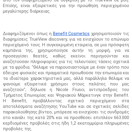
από τον διαφημιζόμενο σε σύγκριση με το TrueView σε ροή. 
Επίσης, είναι εξαιρετικές για την προώθηση περιεχομένου 
μεγαλύτερης διάρκειας.
Διαφημιζόμενοι όπως η 
Benefit Cosmetics
 χρησιμοποιούν τις 
διαφημίσεις TrueView discovery, για να ενισχύουν το επώνυμο 
περιεχόμενό τους. Η συγκεκριμένη εταιρεία, σε μια πρόσφατη 
καμπάνια της, χρησιμοποίησε αυτήν τη μορφή, για να 
προσεγγίσει θεατές, καθώς εκείνοι περιηγούνταν και 
αναζητούσαν πληροφορίες για τις τελευταίες τάσεις σχετικά 
με τα φρύδια. "Θέλαμε να παρουσιαστούμε με έναν τρόπο που 
έδειχνε φυσικός και πραγματικά προωθούσε την επωνυμία και 
τα ιδιαίτερα χαρακτηριστικά μας, αλλά παράλληλα θέλαμε να 
φανούμε εξαιρετικά χρήσιμοι στους πελάτες που μας 
αναζητούν", δήλωσε η Nicole Frusci, αντιπρόεδρος του 
Τμήματος Επωνυμίας και Ψηφιακού Μάρκετινγκ στην Benefit. 
Η Benefit, προβάλλοντας σχετικό περιεχόμενο στα 
αποτελέσματα αναζήτησης YouTube και σε σχετικές σελίδες 
παρακολούθησης βίντεο, μπόρεσε να ενισχύσει τις συνδρομές 
στο κανάλι της κατά 20% και να προσθέσει επιπλέον 663.000 
κερδισμένες προβολές στις ήδη 1,2 εκατομμύρια πληρωμένες 
προβολές της.