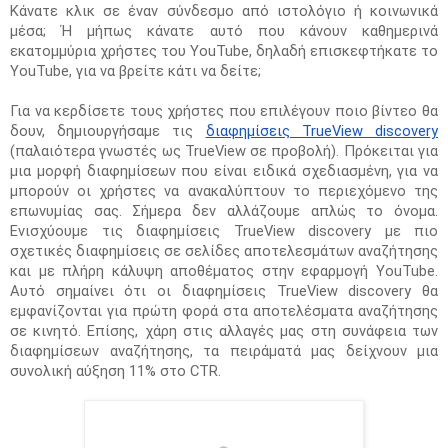
Κάνατε κλικ σε έναν σύνδεσμο από ιστολόγιο ή κοινωνικά 
μέσα; Ή μήπως κάνατε αυτό που κάνουν καθημερινά 
εκατομμύρια χρήστες του YouTube, δηλαδή επισκεφτήκατε το 
YouTube, για να βρείτε κάτι να δείτε;
Για να κερδίσετε τους χρήστες που επιλέγουν ποιο βίντεο θα 
δουν, δημιουργήσαμε τις 
διαφημίσεις TrueView discovery
(παλαιότερα γνωστές ως TrueView σε προβολή). Πρόκειται για 
μια μορφή διαφημίσεων που είναι ειδικά σχεδιασμένη, για να 
μπορούν οι χρήστες να ανακαλύπτουν το περιεχόμενο της 
επωνυμίας σας. Σήμερα δεν αλλάζουμε απλώς το όνομα. 
Ενισχύουμε τις διαφημίσεις TrueView discovery με πιο 
σχετικές διαφημίσεις σε σελίδες αποτελεσμάτων αναζήτησης 
και με πλήρη κάλυψη αποθέματος στην εφαρμογή YouTube. 
Αυτό σημαίνει ότι οι διαφημίσεις TrueView discovery θα 
εμφανίζονται για πρώτη φορά στα αποτελέσματα αναζήτησης 
σε κινητό. Επίσης, χάρη στις αλλαγές μας στη συνάφεια των 
διαφημίσεων αναζήτησης, τα πειράματά μας δείχνουν μια 
συνολική αύξηση 11% στο CTR.